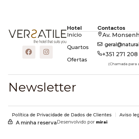
Quartos
Ofertas
Hotel
Contactos
Início
Av. Monsen
geral@natur
Quartos
+351 271 208
Ofertas
(Chamada para a 
Newsletter
Política de Privacidade de Dados de Clientes
Aviso leg
A minha reserva
Desenvolvido por
mirai