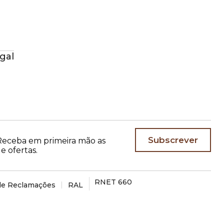
+351 271 208 390
(Chamada para a rede fixa nacional)
gal
Subscrever
. Receba em primeira mão as
e ofertas.
RNET 660
 de Reclamações
RAL