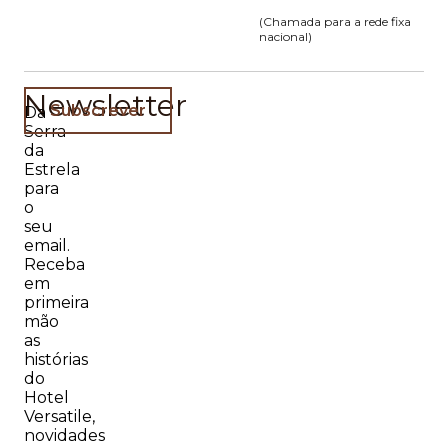
(Chamada para a rede fixa
nacional)
Newsletter
Subscrever
Da
Serra
da
Estrela
para
o
seu
email.
Receba
em
primeira
mão
as
histórias
do
Hotel
Versatile,
novidades