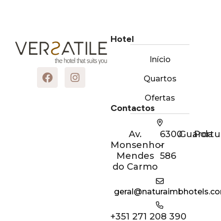
Hotel
Início
Quartos
Ofertas
Contactos
Av.
6300
,
Guarda
,
Portu
Monsenhor
-
Mendes
586
do Carmo
geral@naturaimbhotels.c
+351 271 208 390