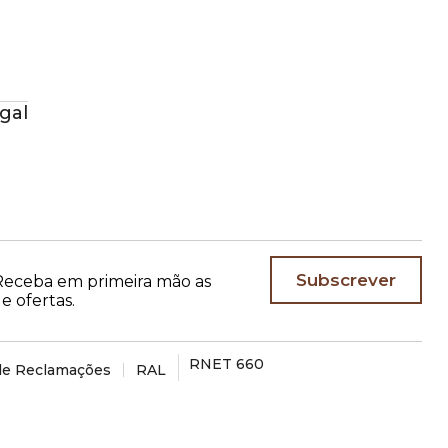
+351 271 208 390
(Chamada para a rede fixa nacional)
gal
Subscrever
. Receba em primeira mão as
e ofertas.
RNET 660
 de Reclamações
RAL