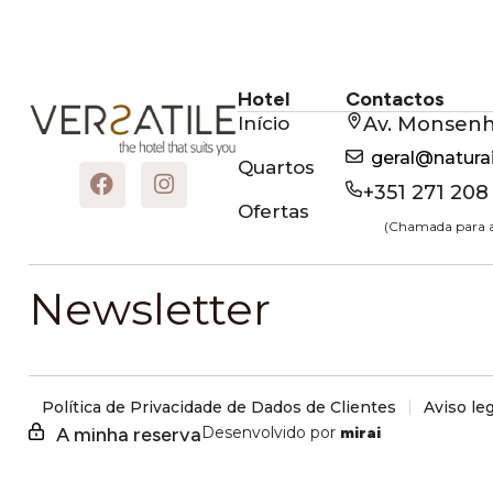
Quartos
Ofertas
Hotel
Contactos
Início
Av. Monsen
geral@natur
Quartos
+351 271 208
Ofertas
(Chamada para a 
Newsletter
Política de Privacidade de Dados de Clientes
Aviso leg
A minha reserva
Desenvolvido por
mirai