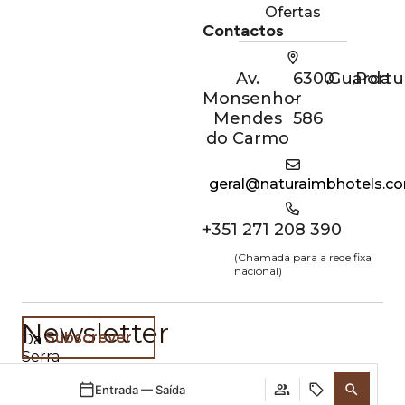
Ofertas
Contactos
Av.
6300
,
Guarda
,
Portu
Monsenhor
-
Mendes
586
do Carmo
geral@naturaimbhotels.c
+351 271 208 390
(Chamada para a rede fixa
nacional)
Newsletter
Subscrever
Da
Serra
da
Estrela
Entrada — Saída